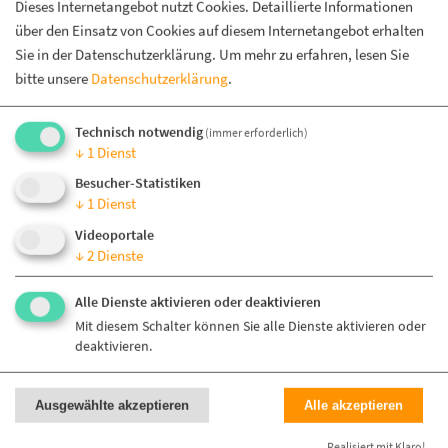
3,20 €
Dieses Internetangebot nutzt Cookies. Detaillierte Informationen
Kaffee
über den Einsatz von Cookies auf diesem Internetangebot erhalten
Milchkaffee
3,90 €
Sie in der Datenschutzerklärung.
Um mehr zu erfahren, lesen Sie
bitte unsere
Datenschutzerklärung
.
Cappuccino
3,60 €
Latte Macchiato
4,20 €
Technisch notwendig
(immer erforderlich)
Espresso
2,60 €
↓
1
Dienst
Besucher-Statistiken
Espresso Macchiato
2,80 €
↓
1
Dienst
Espresso doppelt
3,90 €
Videoportale
↓
2
Dienste
Alle Kaffeesorten auch koffeinfrei möglich.
Alle Dienste aktivieren oder deaktivieren
Hafer-oder laktosefreie Milch (Aufschlag 0,50€).
Mit diesem Schalter können Sie alle Dienste aktivieren oder
deaktivieren.
Tee:
GEPA Schwarztee Darjeeling lose
Ausgewählte akzeptieren
Alle akzeptieren
3,80 €
Feiner Bio Schwarztee elegant und blumig frisch
Realisiert mit Klaro!