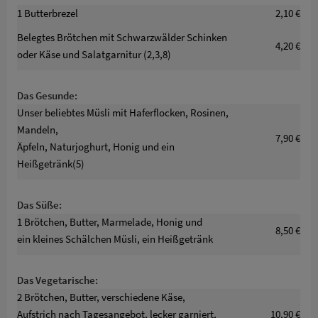
1 Butterbrezel
2,10 €
Menükarte
Belegtes Brötchen mit Schwarzwälder Schinken
4,20 €
oder Käse und Salatgarnitur (2,3,8)
Räumlichkeiten
Das Gesunde:
Konzept
Unser beliebtes Müsli mit Haferflocken, Rosinen,
Mandeln,
7,90 €
Äpfeln, Naturjoghurt, Honig und ein
Öffnungszeiten / Reservierung
Heißgetränk(5)
Kontakt / Anfahrt
Das Süße:
1 Brötchen, Butter, Marmelade, Honig und
8,50 €
ein kleines Schälchen Müsli, ein Heißgetränk
Das Vegetarische:
2 Brötchen, Butter, verschiedene Käse,
Aufstrich nach Tagesangebot, lecker garniert,
10,90 €