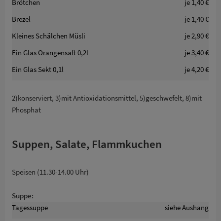
Brötchen
je 1,40 €
Brezel
je 1,40 €
Kleines Schälchen Müsli
je 2,90 €
Ein Glas Orangensaft 0,2l
je 3,40 €
Ein Glas Sekt 0,1l
je 4,20 €
2)konserviert, 3)mit Antioxidationsmittel, 5)geschwefelt, 8)mit
Phosphat
Suppen, Salate, Flammkuchen
Speisen (11.30-14.00 Uhr)
Suppe:
Tagessuppe
siehe Aushang